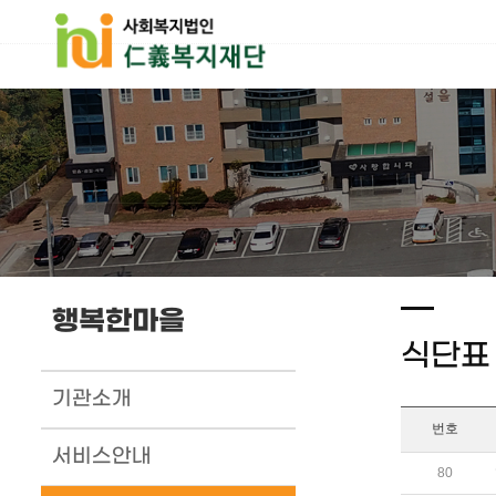
행복한마을
식단표
기관소개
번호
서비스안내
80