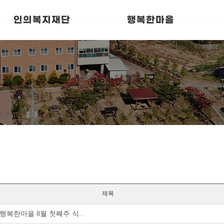
인의복지재단
행복한마을
제목
행복한마을 8월 첫쨰주 식..