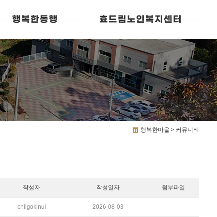
행복한동행
효드림노인복지센터
행복한마을 > 커뮤니티
작성자
작성일자
첨부파일
chilgokinui
2026-08-03