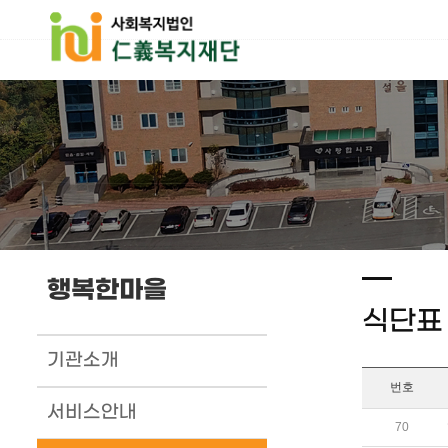
행복한마을
식단표
기관소개
번호
서비스안내
70