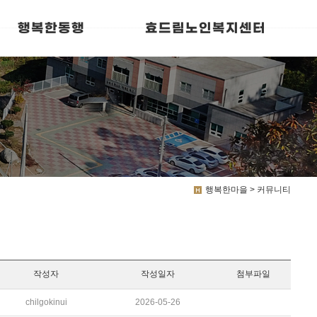
행복한동행
효드림노인복지센터
행복한마을 > 커뮤니티
작성자
작성일자
첨부파일
chilgokinui
2026-05-26